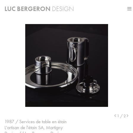
LUC BERGERON
DESIGN
A PROPOS
ARCHIVES
CONTACT
1
/ 2
1987 / Services de table en étain
L'artisan de l'étain SA, Martigny